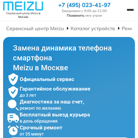
+7 (495) 023-41-97
Ежедневно с 9:00 до 21:00
Сервисный центр Meizu
в
Позвонить
мне утром
Москве
Сервисный центр Meizu
Каталог устройств
Ремон
Замена динамика телефона
смартфона
Meizu в Москве
Официальный сервис
Гарантийное обслуживание
до 3 лет
Диагностика за наш счет,
ремонт по желанию
Бесплатный выезд курьера
в день обращения
Срочный ремонт
от 35 минут