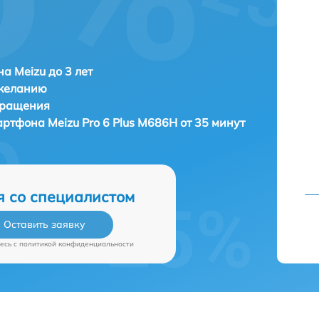
а Meizu до 3 лет
 желанию
бращения
мартфона
Meizu Pro 6 Plus M686H от 35 минут
я со специалистом
Оставить заявку
есь c
политикой конфиденциальности