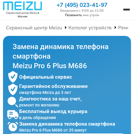
+7 (495) 023-41-97
Ежедневно с 9:00 до 21:00
Сервисный центр Meizu
в
Позвонить
мне утром
Москве
Сервисный центр Meizu
Каталог устройств
Ремон
Замена динамика телефона
смартфона
Meizu Pro 6 Plus M686
Официальный сервис
Гарантийное обслуживание
смартфона Meizu до 3 лет
Диагностика за наш счет,
ремонт по желанию
Бесплатный выезд курьера
в день обращения
Замена динамика телефона смартфона
Meizu Pro 6 Plus M686 от 35 минут