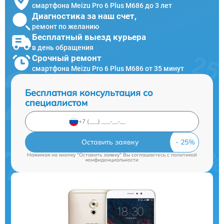
смартфона Meizu Pro 6 Plus M686 до 3 лет
Диагностика за наш счет,
ремонт по желанию
Бесплатный выезд курьера
в день обращения
Срочный ремонт
смартфона Meizu Pro 6 Plus M686 от 35 минут
Бесплатная консультация со
специалистом
Оставить заявку
Нажимая на кнопку "Оставить заявку" Вы соглашаетесь c
политикой
конфиденциальности