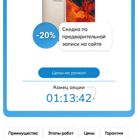
Скидка по
-20%
предварительной
записи на сайте
Цены на ремонт
Конец акции
01:13:41
Преимущества
Этапы работ
Цены
Гарантия
М