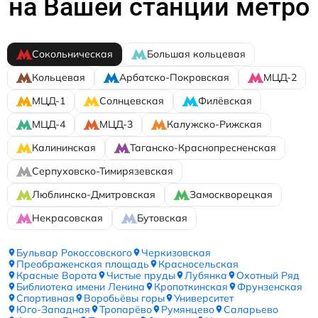
на Вашей станции метро
Сокольническая
Большая кольцевая
Кольцевая
Арбатско-Покровская
МЦД-2
МЦД-1
Солнцевская
Филёвская
МЦД-4
МЦД-3
Калужско-Рижская
Калининская
Таганско-Краснопресненская
Серпуховско-Тимирязевская
Люблинско-Дмитровская
Замоскворецкая
Некрасовская
Бутовская
Бульвар Рокоссовского
Черкизовская
Преображенская площадь
Красносельская
Красные Ворота
Чистые пруды
Лубянка
Охотный Ряд
Библиотека имени Ленина
Кропоткинская
Фрунзенская
Спортивная
Воробьёвы горы
Университет
Юго-Западная
Тропарёво
Румянцево
Саларьево