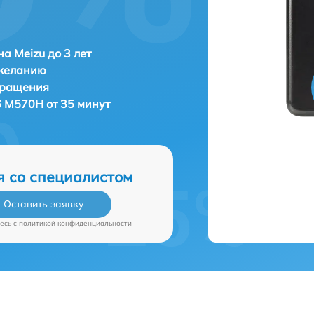
а Meizu до 3 лет
 желанию
бращения
6 M570H от 35 минут
я со специалистом
Оставить заявку
есь c
политикой конфиденциальности