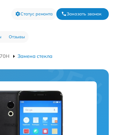
Статус ремонта
Заказать звонок
ы
Отзывы
570H
Замена стекла