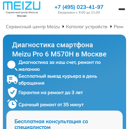
+7 (495) 023-41-97
Ежедневно с 9:00 до 21:00
Сервисный центр Meizu
в
Москве
Сервисный центр Meizu
Каталог устройств
Ремон
Диагностика смартфона
Meizu Pro 6 M570H в Москве
Диагностика за наш счет, ремонт по
желанию
Бесплатный выезд курьера в день
обращения
Гарантия на ремонт до 3 лет
Срочный ремонт от 35 минут
Бесплатная консультация со
специалистом