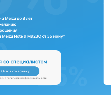
а Meizu до 3 лет
 желанию
бращения
а
Meizu Note 9 M923Q от 35 минут
я со специалистом
Оставить заявку
есь c
политикой конфиденциальности