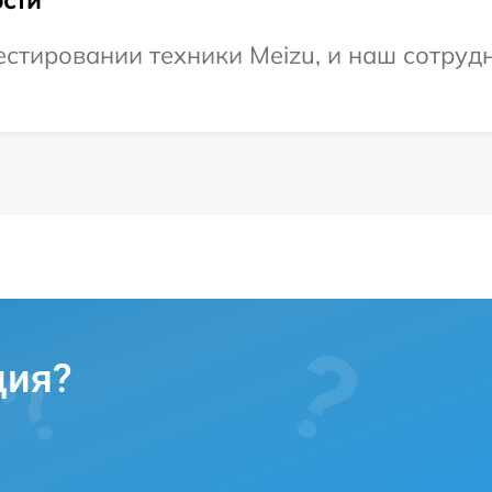
сти
тировании техники Meizu, и наш сотрудн
ция?