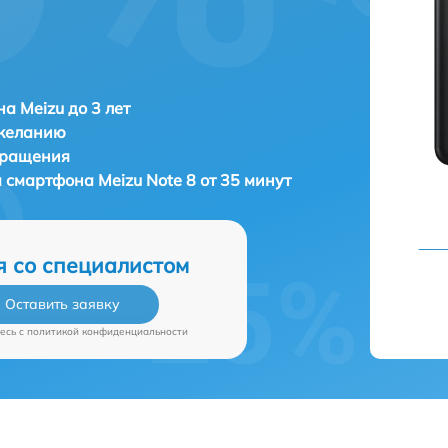
а Meizu до 3 лет
 желанию
бращения
а смартфона
Meizu Note 8 от 35 минут
я со специалистом
Оставить заявку
есь c
политикой конфиденциальности