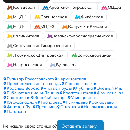
Кольцевая
Арбатско-Покровская
МЦД-2
МЦД-1
Солнцевская
Филёвская
МЦД-4
МЦД-3
Калужско-Рижская
Калининская
Таганско-Краснопресненская
Серпуховско-Тимирязевская
Люблинско-Дмитровская
Замоскворецкая
Некрасовская
Бутовская
Бульвар Рокоссовского
Черкизовская
Преображенская площадь
Красносельская
Красные Ворота
Чистые пруды
Лубянка
Охотный Ряд
Библиотека имени Ленина
Кропоткинская
Фрунзенская
Спортивная
Воробьёвы горы
Университет
Юго-Западная
Тропарёво
Румянцево
Саларьево
Филатов Луг
Прокшино
Ольховая
Новомосковская
Потапово
Не нашли свою станцию?
Оставить заявку