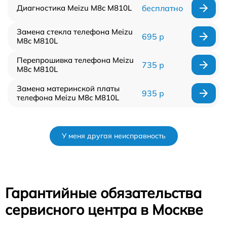
Диагностика Meizu M8c M810L
бесплатно
Замена стекла телефона Meizu
695 р
M8c M810L
Перепрошивка телефона Meizu
735 р
M8c M810L
Замена материнской платы
935 р
телефона Meizu M8c M810L
У меня другая неисправность
Гарантийные обязательства
сервисного центра в Москве