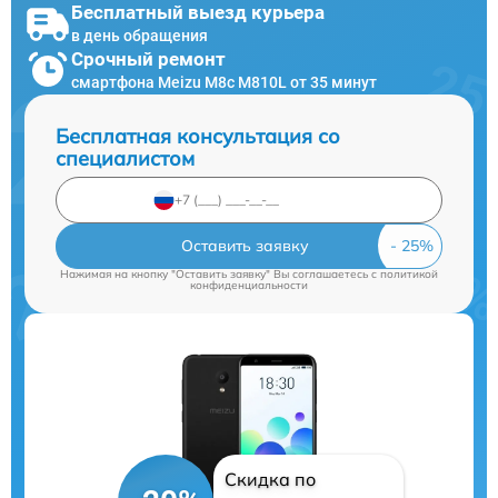
Бесплатный выезд курьера
в день обращения
Срочный ремонт
смартфона Meizu M8c M810L от 35 минут
Бесплатная консультация со
специалистом
Оставить заявку
Нажимая на кнопку "Оставить заявку" Вы соглашаетесь c
политикой
конфиденциальности
Скидка по