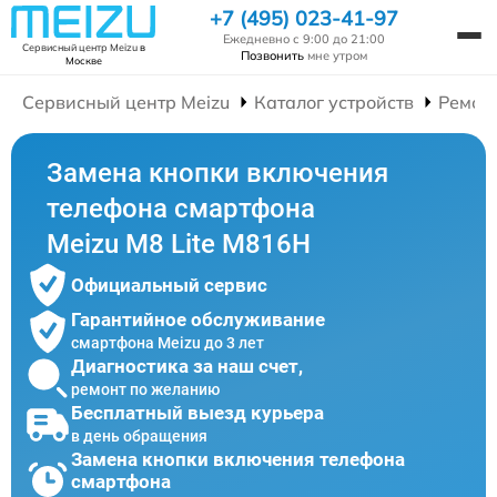
+7 (495) 023-41-97
Ежедневно с 9:00 до 21:00
Сервисный центр Meizu
в
Позвонить
мне утром
Москве
Сервисный центр Meizu
Каталог устройств
Ремон
Замена кнопки включения
телефона смартфона
Meizu M8 Lite M816H
Официальный сервис
Гарантийное обслуживание
смартфона Meizu до 3 лет
Диагностика за наш счет,
ремонт по желанию
Бесплатный выезд курьера
в день обращения
Замена кнопки включения телефона
смартфона