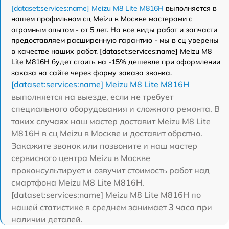
[dataset:services:name] Meizu M8 Lite M816H
выполняется в
нашем профильном сц Meizu в Москве мастерами с
огромным опытом - от 5 лет. На все виды работ и запчасти
предоставляем расширенную гарантию - мы в сц уверены
в качестве наших работ. [dataset:services:name] Meizu M8
Lite M816H будет стоить на -15% дешевле при оформлении
заказа на сайте через форму заказа звонка.
[dataset:services:name] Meizu M8 Lite M816H
выполняется на выезде, если не требует
специального оборудования и сложного ремонта. В
таких случаях наш мастер доставит Meizu M8 Lite
M816H в сц Meizu в Москве и доставит обратно.
Закажите звонок или позвоните и наш мастер
сервисного центра Meizu в Москве
проконсультирует и озвучит стоимость работ над
смартфона Meizu M8 Lite M816H.
[dataset:services:name] Meizu M8 Lite M816H по
нашей статистике в среднем занимает 3 часа при
наличии деталей.