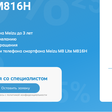
 M816H
а Meizu до 3 лет
 желанию
бращения
ки телефона смартфона
Meizu M8 Lite M816H
я со специалистом
Оставить заявку
есь c
политикой конфиденциальности