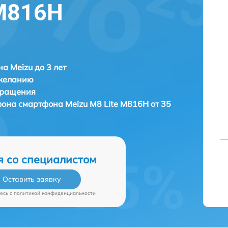
 M816H
а Meizu до 3 лет
 желанию
бращения
ефона смартфона
Meizu M8 Lite M816H от 35
я со специалистом
Оставить заявку
есь c
политикой конфиденциальности