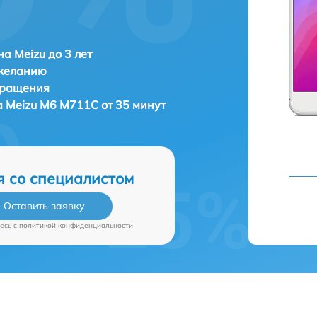
а Meizu до 3 лет
 желанию
бращения
а
Meizu M6 M711C от 35 минут
я со специалистом
Оставить заявку
есь c
политикой конфиденциальности