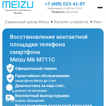
+7 (495) 023-41-97
Ежедневно с 9:00 до 21:00
Сервисный центр Meizu
в
Позвонить
мне утром
Москве
Сервисный центр Meizu
Каталог устройств
Ремон
Восстановление контактной
площадки телефона
смартфона
Meizu M6 M711C
Официальный сервис
Гарантийное обслуживание
смартфона Meizu до 3 лет
Диагностика за наш счет,
ремонт по желанию
Бесплатный выезд курьера
в день обращения
Восстановление контактной площадки