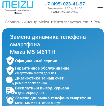
+7 (495) 023-41-97
Ежедневно с 9:00 до 21:00
Сервисный центр Meizu
в
Позвонить
мне утром
Москве
Сервисный центр Meizu
Каталог устройств
Ремон
Замена динамика телефона
смартфона
Meizu M5 M611H
Официальный сервис
Гарантийное обслуживание
смартфона Meizu до 3 лет
Диагностика за наш счет,
ремонт по желанию
Бесплатный выезд курьера
в день обращения
Замена динамика телефона смартфона
Meizu M5 M611H от 35 минут