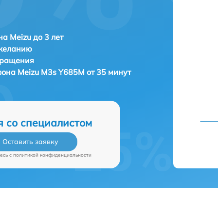
а Meizu до 3 лет
 желанию
бращения
фона
Meizu M3s Y685M от 35 минут
я со специалистом
Оставить заявку
есь c
политикой конфиденциальности