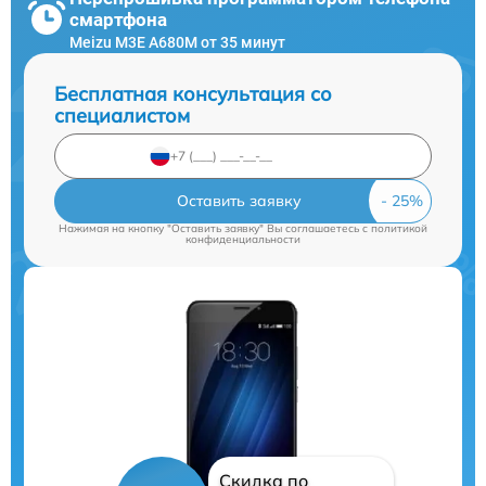
смартфона
Meizu M3E A680M от 35 минут
Бесплатная консультация со
специалистом
Оставить заявку
Нажимая на кнопку "Оставить заявку" Вы соглашаетесь c
политикой
конфиденциальности
Скидка по