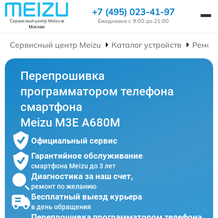
+7 (495) 023-41-97
Ежедневно с 9:00 до 21:00
Сервисный центр Meizu
в
Москве
Сервисный центр Meizu
Каталог устройств
Ремон
Перепрошивка
программатором телефона
смартфона
Meizu M3E A680M
Официальный сервис
Гарантийное обслуживание
смартфона Meizu до 3 лет
Диагностика за наш счет,
ремонт по желанию
Бесплатный выезд курьера
в день обращения
Перепрошивка программатором телефона