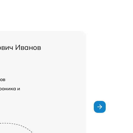
ович Иванов
ов
роника и