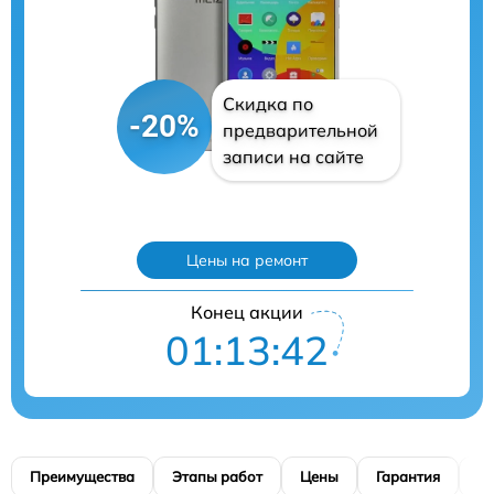
Скидка по
-20%
предварительной
записи на сайте
Цены на ремонт
Конец акции
01:13:40
Преимущества
Этапы работ
Цены
Гарантия
М