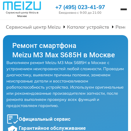
+7 (495) 023-41-97
Ежедневно с 9:00 до 21:00
Сервисный центр Meizu
в
Москве
Сервисный центр Meizu
Каталог устройств
Ремон
Ремонт смартфона
Meizu M3 Max S685H в Москве
Выполняем ремонт Meizu M3 Max S685H в Москве с
устранением неисправностей любой сложности. Проводим
диагностику, выявляем причины поломки, заменяем
неисправные детали и восстанавливаем
работоспособность устройства. Используем оригинальные
или рекомендованные производителем запчасти, после
ремонта выполняем проверку всех функций и
предоставляем гарантию.
Официальный сервис
Гарантийное обслуживание