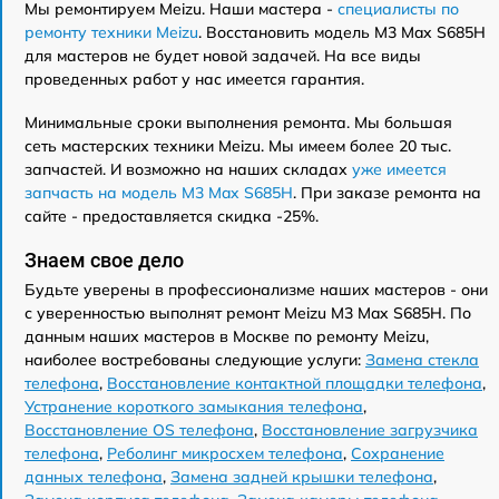
Мы ремонтируем Meizu. Наши мастера -
специалисты по
ремонту техники Meizu
. Восстановить модель M3 Max S685H
для мастеров не будет новой задачей. На все виды
проведенных работ у нас имеется гарантия.
Минимальные сроки выполнения ремонта. Мы большая
сеть мастерских техники Meizu. Мы имеем более 20 тыс.
запчастей. И возможно на наших складах
уже имеется
запчасть на модель M3 Max S685H
. При заказе ремонта на
сайте - предоставляется скидка -25%.
Знаем свое дело
Будьте уверены в профессионализме наших мастеров - они
с уверенностью выполнят ремонт Meizu M3 Max S685H. По
данным наших мастеров в Москве по ремонту Meizu,
наиболее востребованы следующие услуги:
Замена стекла
телефона
,
Восстановление контактной площадки телефона
,
Устранение короткого замыкания телефона
,
Восстановление OS телефона
,
Восстановление загрузчика
телефона
,
Реболинг микросхем телефона
,
Сохранение
данных телефона
,
Замена задней крышки телефона
,