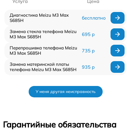
Услуга
Цена
Диагностика Meizu M3 Max
бесплатно
S685H
Замена стекла телефона Meizu
695 р
M3 Max S685H
Перепрошивка телефона Meizu
735 р
M3 Max S685H
Замена материнской платы
935 р
телефона Meizu M3 Max S685H
У меня другая неисправность
Гарантийные обязательства