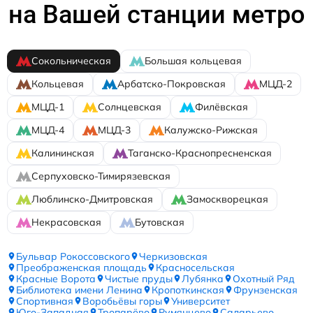
на Вашей станции метро
Сокольническая
Большая кольцевая
Кольцевая
Арбатско-Покровская
МЦД-2
МЦД-1
Солнцевская
Филёвская
МЦД-4
МЦД-3
Калужско-Рижская
Калининская
Таганско-Краснопресненская
Серпуховско-Тимирязевская
Люблинско-Дмитровская
Замоскворецкая
Некрасовская
Бутовская
Бульвар Рокоссовского
Черкизовская
Преображенская площадь
Красносельская
Красные Ворота
Чистые пруды
Лубянка
Охотный Ряд
Библиотека имени Ленина
Кропоткинская
Фрунзенская
Спортивная
Воробьёвы горы
Университет
Юго-Западная
Тропарёво
Румянцево
Саларьево