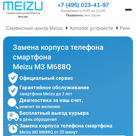
+7 (495) 023-41-97
Ежедневно с 9:00 до 21:00
Сервисный центр Meizu
в
Позвонить
мне утром
Москве
Сервисный центр Meizu
Каталог устройств
Ремон
Замена корпуса телефона
смартфона
Meizu M3 M688Q
Официальный сервис
Гарантийное обслуживание
смартфона Meizu до 3 лет
Диагностика за наш счет,
ремонт по желанию
Бесплатный выезд курьера
в день обращения
Замена корпуса телефона смартфона
Meizu M3 M688Q от 35 минут