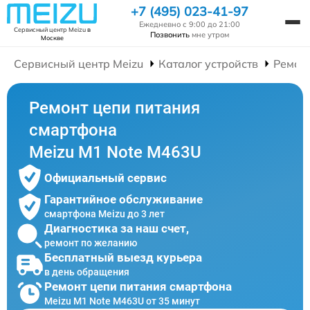
+7 (495) 023-41-97
Ежедневно с 9:00 до 21:00
Сервисный центр Meizu
в
Позвонить
мне утром
Москве
Сервисный центр Meizu
Каталог устройств
Ремон
Ремонт цепи питания
смартфона
Meizu M1 Note M463U
Официальный сервис
Гарантийное обслуживание
смартфона Meizu до 3 лет
Диагностика за наш счет,
ремонт по желанию
Бесплатный выезд курьера
в день обращения
Ремонт цепи питания смартфона
Meizu M1 Note M463U от 35 минут