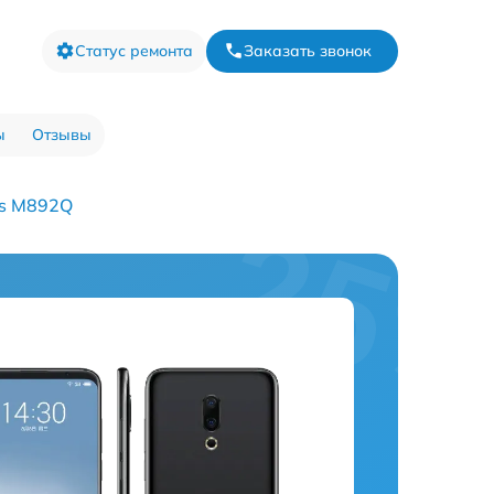
Статус ремонта
Заказать звонок
ы
Отзывы
us M892Q