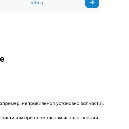
545 р
635 р
635 р
645 р
е
835 р
635 р
545 р
апример, неправильная установка запчасти).
695 р
теристикам при нормальном использовании.