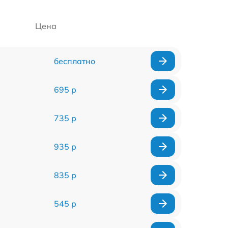
Цена
бесплатно
695 р
735 р
935 р
835 р
545 р