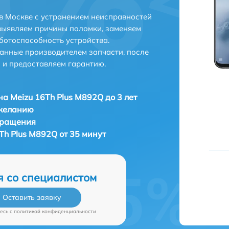
в Москве с устранением неисправностей
выявляем причины поломки, заменяем
ботоспособность устройства.
анные производителем запчасти, после
 и предоставляем гарантию.
а Meizu 16Th Plus M892Q до 3 лет
 желанию
бращения
Th Plus M892Q от 35 минут
я со специалистом
Оставить заявку
есь c
политикой конфиденциальности