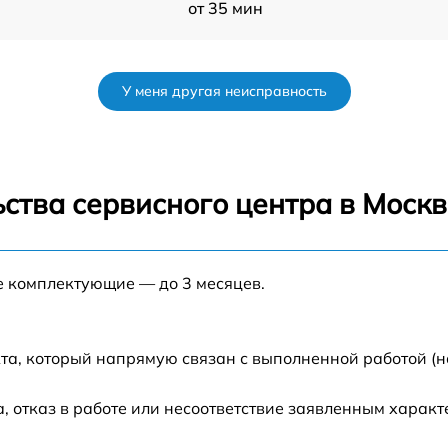
от 35 мин
от 35 мин
У меня другая неисправность
от 35 мин
от 45 мин
ства сервисного центра в Москв
от 60 мин
Th
е комплектующие — до 3 месяцев.
от 35 мин
от 30 мин
та, который напрямую связан с выполненной работой (н
от 50 мин
 отказ в работе или несоответствие заявленным харак