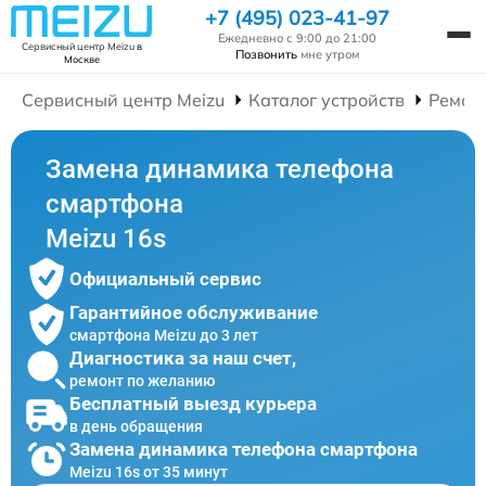
+7 (495) 023-41-97
Ежедневно с 9:00 до 21:00
Сервисный центр Meizu
в
Позвонить
мне утром
Москве
Сервисный центр Meizu
Каталог устройств
Ремон
Замена динамика телефона
смартфона
Meizu 16s
Официальный сервис
Гарантийное обслуживание
смартфона Meizu до 3 лет
Диагностика за наш счет,
ремонт по желанию
Бесплатный выезд курьера
в день обращения
Замена динамика телефона смартфона
Meizu 16s от 35 минут