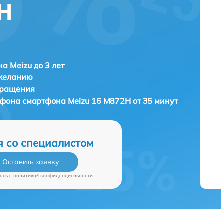
2H
а Meizu до 3 лет
 желанию
бращения
ефона смартфона
Meizu 16 M872H от 35 минут
я со специалистом
Оставить заявку
есь c
политикой конфиденциальности