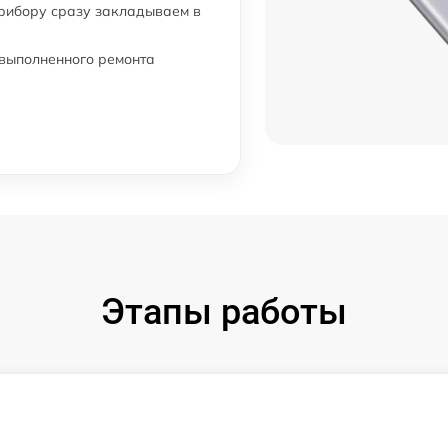
от 30 мин
прибору сразу закладываем в
u
от 60 мин
 выполненного ремонта
на
от 30 мин
от 80 мин
от 90 мин
от 60 мин
Этапы работы
от 50 мин
от 70 мин