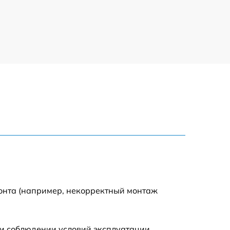
635 р
635 р
645 р
835 р
635 р
545 р
695 р
монта (например, некорректный монтаж
695 р
и соблюдении условий эксплуатации.