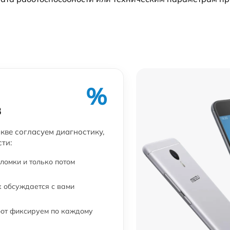
от 45 мин
от 50 мин
от 60 мин
от 50 мин
%
в
а
от 25 мин
кве согласуем диагностику,
ти:
от 25 мин
ломки и только потом
от 70 мин
 обсуждается с вами
от 40 мин
бот фиксируем по каждому