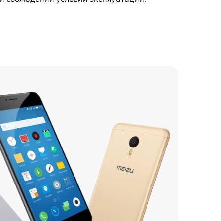
695 р
735 р
835 р
695 р
740 р
545 р
735 р
595 р