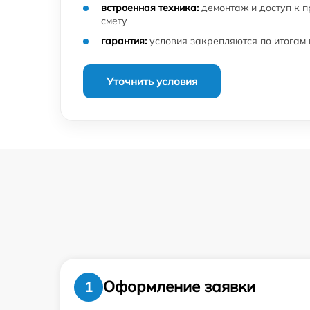
Замена камеры телефона смартфона Meizu
встроенная техника:
демонтаж и доступ к 
смету
Замена корпуса телефона смартфона Meiz
гарантия:
условия закрепляются по итогам
Замена задней крышки телефона смартфо
Уточнить условия
Meizu
Сохранение данных телефона смартфона
Meizu
Реболинг микросхем телефона смартфона
Meizu
Восстановление загрузчика телефона
смартфона Meizu
Восстановление OS телефона смартфона
Meizu
Устранение короткого замыкания телефона
смартфона Meizu
Оформление заявки
1
Замена процессора телефона смартфона