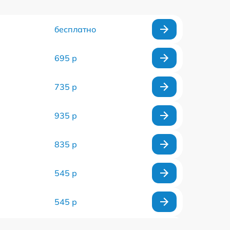
бесплатно
695 р
735 р
935 р
835 р
545 р
545 р