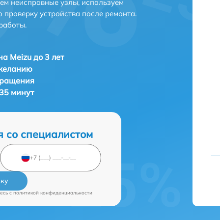
яем неисправные узлы, используем
 проверку устройства после ремонта.
работы.
а Meizu до 3 лет
 желанию
бращения
 35 минут
я со специалистом
вку
есь c
политикой конфиденциальности