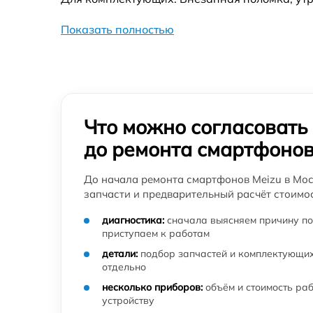
смартфона Meizu
Показать полностью
Перепрошивка программатором телефона
смартфона Meizu
Восстановление контактной площадки
телефона смартфона Meizu
Чистка в ультразвуковой ванне телефона
Что можно согласовать
смартфона Meizu
до ремонта смартфоно
Замена стекла камеры телефона смартфон
Meizu
До начала ремонта смартфонов Meizu в Мос
Замена кнопки включения телефона
запчасти и предварительный расчёт стоимос
смартфона Meizu
диагностика:
сначала выясняем причину по
Восстановление цепей питания телефона
приступаем к работам
смартфона Meizu
детали:
подбор запчастей и комплектующих
отдельно
Замена динамика телефона смартфона
Meizu
несколько приборов:
объём и стоимость ра
устройству