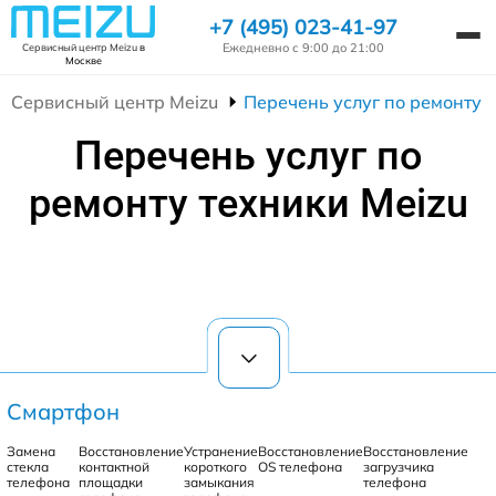
+7 (495) 023-41-97
Ежедневно с 9:00 до 21:00
Сервисный центр Meizu
в
Москве
Сервисный центр Meizu
Перечень услуг по ремонту 
Перечень услуг по
ремонту техники Meizu
Смартфон
Замена
Восстановление
Устранение
Восстановление
Восстановление
стекла
контактной
короткого
OS телефона
загрузчика
телефона
площадки
замыкания
телефона