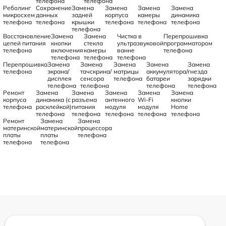
телефона
телефона
Реболинг
Сохранение
Замена
Замена
Замена
Замена
микросхем
данных
задней
корпуса
камеры
динамика
телефона
телефона
крышки
телефона
телефона
телефона
телефона
Восстановление
Замена
Замена
Чистка в
Перепрошивка
цепей питания
кнопки
стекла
ультразвуковой
программатором
телефона
включения
камеры
ванне
телефона
телефона
телефона
телефона
Перепрошивка
Замена
Замена
Замена
Замена
Замена
телефона
экрана/
тачскрина/
матрицы
аккумулятора/
гнезда
дисплея
сенсора
телефона
батареи
зарядки
телефона
телефона
телефона
телефона
Ремонт
Замена
Замена
Замена
Замена
Замена
корпуса
динамика (с
разъема
антенного
Wi-Fi
кнопки
телефона
расклейкой)
питания
модуля
модуля
Home
телефона
телефона
телефона
телефона
телефона
Ремонт
Замена
Замена
материнской
материнской
процессора
платы
платы
телефона
телефона
телефона