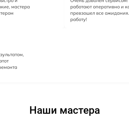
ыстро и
Очень доволен сервисом!
зкие, мастера
работают оперативно и к
стером
превзошел все ожидания.
работу!
зультатом,
этот
ремонта
Наши мастера