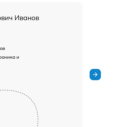
ович Иванов
ов
роника и