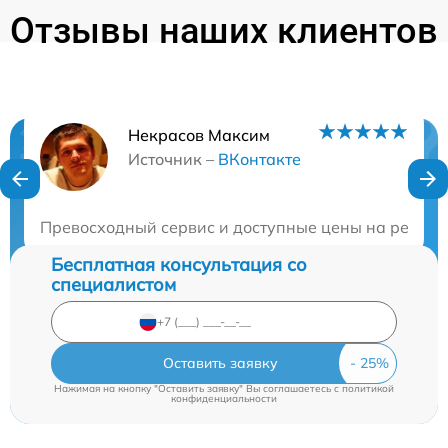
Отзывы наших клиентов
Некрасов Максим
Нужна консультация?
Источник –
ВКонтакте
Закажите бесплатную консультацию
Превосходный сервис и доступные цены на ремонт 
Бесплатная консультация со
специалистом
Оставить заявку
Нажимая на кнопку "Оставить заявку" Вы соглашаетесь c
политикой
конфиденциальности